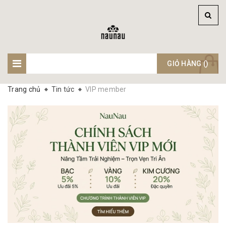
GIỎ HÀNG (
)
Trang chủ
Tin tức
VIP member