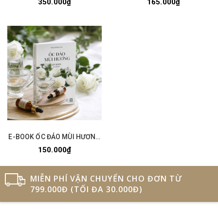
350.000₫
165.000₫
E-BOOK ỐC ĐẢO MÙI HƯƠNG
(PDF)
150.000₫
MIỄN PHÍ VẬN CHUYỂN CHO ĐƠN TỪ
799.000Đ (TỐI ĐA 30.000Đ)