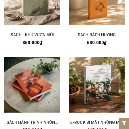
SÁCH - KHU VƯỜN MÙI
SÁCH BÁCH HƯƠNG
HƯƠNG
350.000₫
530.000₫
SÁCH HÀNH TRÌNH NHỮNG
E-BOOK BÍ MẬT NHỮNG MÙI
MÙI HƯƠNG
HƯƠNG (PDF)