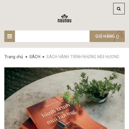
GIỎ HÀNG (
)
Trang chủ
SÁCH
SÁCH HÀNH TRÌNH NHỮNG MÙI HƯƠNG