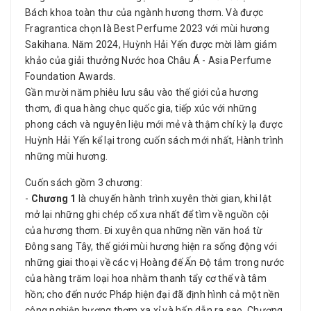
Bách khoa toàn thư của ngành hương thơm. Và được
Fragrantica chọn là Best Perfume 2023 với mùi hương
Sakihana. Năm 2024, Huỳnh Hải Yến được mời làm giám
khảo của giải thưởng Nước hoa Châu Á - Asia Perfume
Foundation Awards.
Gần mười năm phiêu lưu sâu vào thế giới của hương
thơm, đi qua hàng chục quốc gia, tiếp xúc với những
phong cách và nguyên liệu mới mẻ và thậm chí kỳ lạ được
Huỳnh Hải Yến kể lại trong cuốn sách mới nhất, Hành trình
những mùi hương.
Cuốn sách gồm 3 chương:
-
Chương 1
là chuyến hành trình xuyên thời gian, khi lật
mở lại những ghi chép cổ xưa nhất để tìm về nguồn cội
của hương thơm. Đi xuyên qua những nền văn hoá từ
Đông sang Tây, thế giới mùi hương hiện ra sống động với
những giai thoại về các vị Hoàng đế Ấn Độ tắm trong nước
của hàng trăm loại hoa nhằm thanh tẩy cơ thể và tâm
hồn; cho đến nước Pháp hiện đại đã định hình cả một nền
công nghiệp hương thơm xa xỉ và hấp dẫn ra sao. Chương