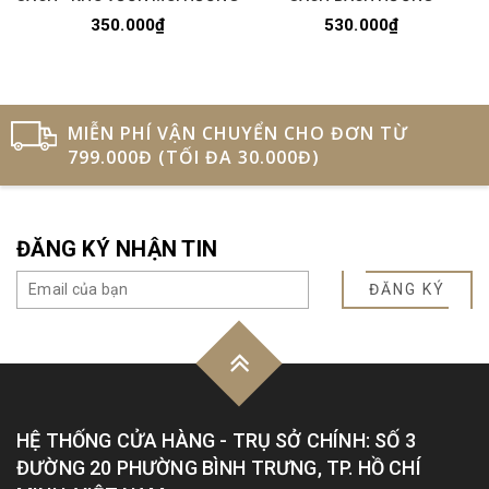
350.000₫
530.000₫
MIỄN PHÍ VẬN CHUYỂN CHO ĐƠN TỪ
799.000Đ (TỐI ĐA 30.000Đ)
ĐĂNG KÝ NHẬN TIN
ĐĂNG KÝ
HỆ THỐNG CỬA HÀNG - TRỤ SỞ CHÍNH: SỐ 3
ĐƯỜNG 20 PHƯỜNG BÌNH TRƯNG, TP. HỒ CHÍ