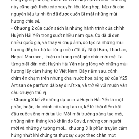
này cũng giới thiệu các nguyên liệu tổng hợp, tiếp nối các
nguyên liệu tự nhiên đã được cuốn Bí mật những mùi
hương chia sẻ.
-
Chương 2
của cuốn sách là những hành trình của chính
Huỳnh Hải Yến trong suốt nhiều năm qua. Cô đã đi đến
nhiều quốc gia, và thay vì chụp ảnh, cô tạo ra những mùi
hương để ghi nhớ lại từng miền đất ấy. Nhật Bản, Thái Lan,
Nepal, Morroco,… hiện ra trong một góc nhìn mới mẻ. Ta
từng biết đến một Huỳnh Hải Yến nặng lòng với những mùi
hương lấy cảm hứng từ Việt Nam. Bảy năm sau, cánh
chim én chạm trên những chai nước hoa bằng sứ của Y25
Artisan de parfum đã bay đi rất xa, và trở về với muôn vàn
câu chuyện thú vị.
-
Chương 3
kể về những dự án mà Huỳnh Hải Yến là một
phần, hoặc, do chính cô sáng tạo ra, kể từ thời điểm bắt
đầu cuộc sống mới tại Úc. Một môi trường sáng tạo mới,
những năm tháng khó khăn do Covid, những con người
mới và những ý tưởng mới,… chương 3 là phần truyền cảm
hứng nhất khi chúng ta thực sự được theo chân một