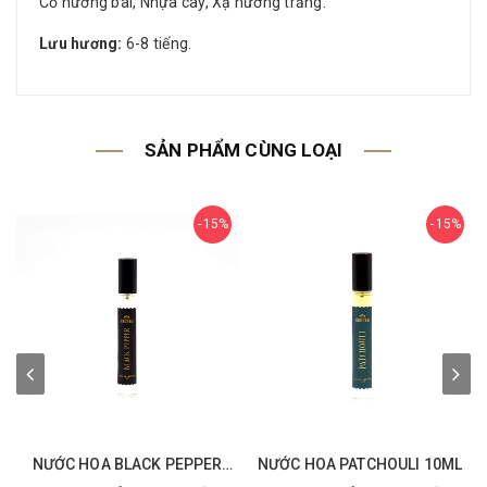
Cỏ hương bài, Nhựa cây, Xạ hương trắng.
Lưu hương:
6-8 tiếng.
SẢN PHẨM CÙNG LOẠI
15%
15%
NƯỚC HOA BLACK PEPPER
NƯỚC HOA PATCHOULI 10ML
10ML