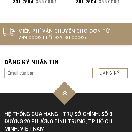
301.750₫
355.000₫
301.750₫
355.000₫
MIỄN PHÍ VẬN CHUYỂN CHO ĐƠN TỪ
799.000Đ (TỐI ĐA 30.000Đ)
ĐĂNG KÝ NHẬN TIN
ĐĂNG KÝ
HỆ THỐNG CỬA HÀNG - TRỤ SỞ CHÍNH: SỐ 3
ĐƯỜNG 20 PHƯỜNG BÌNH TRƯNG, TP. HỒ CHÍ
MINH, VIỆT NAM