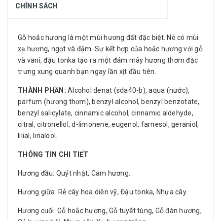
CHÍNH SÁCH
Gỗ hoắc hương là một mùi hương đất đặc biệt. Nó có mùi
xạ hương, ngọt và đậm. Sự kết hợp của hoắc hương với gỗ
và vani, đậu tonka tạo ra một đám mây hương thơm đặc
trưng xung quanh bạn ngay lần xịt đầu tiên.
THÀNH PHẦN:
Alcohol denat (sda40-b), aqua (nước),
parfum (hương thơm), benzyl alcohol, benzyl benzotate,
benzyl salicylate, cinnamic alcohol, cinnamic aldehyde,
citral, citronellol, d-limonene, eugenol, farnesol, geraniol,
lilial, linalool.
THÔNG TIN CHI TIẾT
Hương đầu: Quýt nhật, Cam hương.
Hương giữa: Rễ cây hoa diên vỹ, Đậu tonka, Nhựa cây.
Hương cuối: Gỗ hoắc hương, Gỗ tuyết tùng, Gỗ đàn hương,