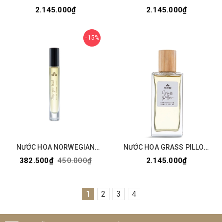
ORANGE TREE 50ML
WOOD 50ML
2.145.000₫
2.145.000₫
15%
NƯỚC HOA NORWEGIAN
NƯỚC HOA GRASS PILLOW
WOOD 10ML
50ML
382.500₫
450.000₫
2.145.000₫
1
2
3
4