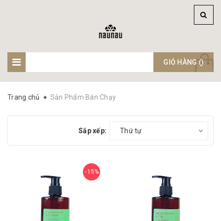
GIỎ HÀNG (
)
Trang chủ
Sản Phẩm Bán Chạy
Sắp xếp:
Thứ tự
15%