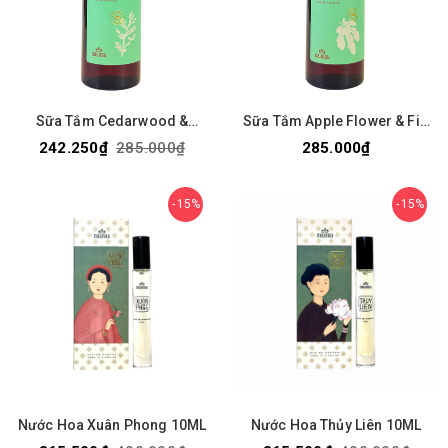
Sữa Tắm Cedarwood &
Sữa Tắm Apple Flower & Fig
Amber 300Ml
300ML
242.250₫
285.000₫
285.000₫
15%
15%
Nước Hoa Xuân Phong 10ML
Nước Hoa Thủy Liên 10ML