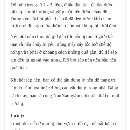
Đốt nến trong từ 1 - 2 tiếng ở lần đầu tiên để đạt được
hiệu quả mùi hương và giúp mặt nến được cháy đều.
Dùng kéo cắt bớt phần bấc cũ đã đen trước khi châm
lượt mới để ngọn lửa được to hơn và không bị khói đen.
Nếu đốt nến chưa đủ giờ dẫn tới nến bị lõm ở giữa bề
mặt và nến cháy bị yếu, dùng máy sấy tóc mở chế độ
nóng vừa phải ở khoảng cách không quá gần, đủ để sáp
tan đều từ ngoài vào trong. Đổ bớt sáp nến nếu bấc nến
quá thấp.
Khi hết sáp nến, bạn có thể tận dụng ly nến để trang trí,
làm lọ cắm hoa hoặc đựng các vật dụng trong nhà. Bằng
cách này, bạn sẽ cùng NauNau giảm thiểu rác thải ra môi
trường.
Lưu ý:
Tránh đốt nến ở những khu vực có đồ đạc dễ bắt lửa, có