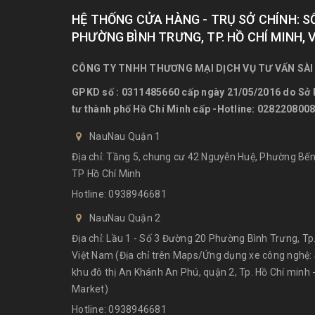
HỆ THỐNG CỬA HÀNG - TRỤ SỞ CHÍNH: S
PHƯỜNG BÌNH TRƯNG, TP. HỒ CHÍ MINH, 
CÔNG TY TNHH THƯƠNG MẠI DỊCH VỤ TƯ VẤN SÀI
GPKD số : 0311485660 cấp ngày 21/05/2016 do Sở 
tư thành phố Hồ Chí Minh cấp -Hotline: 028220800
NauNau Quận 1
Địa chỉ: Tầng 5, chung cư 42 Nguyễn Huệ, Phường Bến
TP Hồ Chí Minh
Hotline:
0938946681
NauNau Quận 2
Địa chỉ: Lầu 1 - Số 3 Đường 20 Phường Bình Trưng, Tp.
Việt Nam (Địa chỉ trên Maps/Ứng dụng xe công nghệ:
khu đô thị An Khánh An Phú, quận 2, Tp. Hồ Chí minh
Market)
Hotline:
0938946681