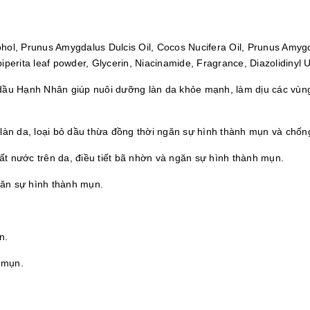
cohol, Prunus Amygdalus Dulcis Oil, Cocos Nucifera Oil, Prunus Amy
iperita leaf powder, Glycerin, Niacinamide, Fragrance, Diazolidinyl 
 dầu
H
ạnh
N
hân giúp nuôi dưỡng làn da khỏe mạnh, làm dịu các vùn
 làn da, loại bỏ dầu thừa đồng thời ngăn sự hình thành mụn và chống
t nước trên da, điều tiết bã nhờn và ngăn sự hình thành mụn.
ăn sự hình thành mụn.
n.
 mụn.