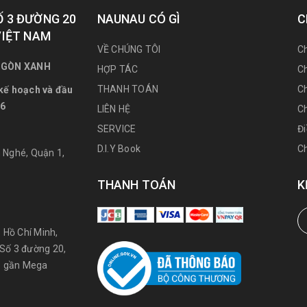
Ố 3 ĐƯỜNG 20
NAUNAU CÓ GÌ
C
VIỆT NAM
VỀ CHÚNG TÔI
Ch
 GÒN XANH
HỢP TÁC
Ch
THANH TOÁN
Ch
kế hoạch và đầu
86
LIÊN HỆ
C
SERVICE
Đ
D.I.Y Book
Ch
 Nghé, Quận 1,
THANH TOÁN
K
 Hồ Chí Minh,
 Số 3 đường 20,
 - gần Mega