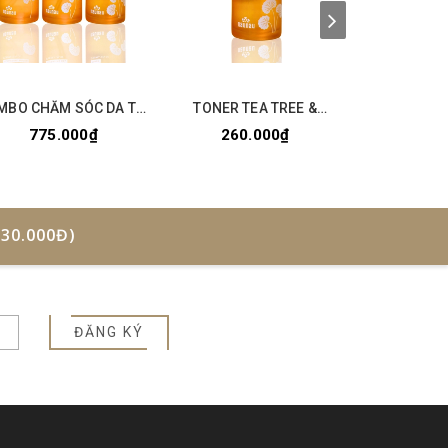
MBO CHĂM SÓC DA TỐI
TONER TEA TREE &
CLEANSING G
GIẢN - TEA TREE &
CENTELLA 30ML
& CENTE
775.000₫
260.000₫
260.
CENTELLA
30.000Đ)
ĐĂNG KÝ