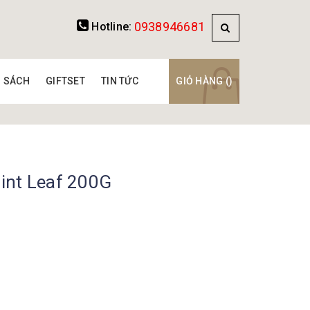
0938946681
Hotline:
SÁCH
GIFTSET
TIN TỨC
GIỎ HÀNG (
)
int Leaf 200G