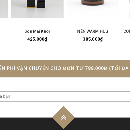
Son Mai Khôi
NẾN WARM HUG
CO
425.000₫
385.000₫
ỄN PHÍ VẬN CHUYỂN CHO ĐƠN TỪ 799.000Đ (TỐI ĐA 