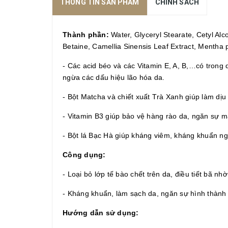
THÔNG TIN SẢN PHẨM
CHÍNH SÁCH
Thành phần:
Water, Glyceryl Stearate, Cetyl Al
Betaine, Camellia Sinensis Leaf Extract, Mentha p
-
Các acid béo và các
V
itamin E, A, B,…có trong
ngừa các dấu hiệu lão hóa da.
- Bột
M
atcha và chiết xuất
T
rà
X
anh giúp làm dịu
-
Vitamin B3 giúp bảo vệ hàng rào da, ngăn sự mấ
-
Bột lá
B
ạc
H
à giúp kháng viêm, kháng khuẩn ng
Công dụng:
-
Loại bỏ lớp tế bào chết trên da, điều tiết bã nhờ
-
Kháng khuẩn, làm sạch da, ngăn sự hình thành
Hướng dẫn sử dụng: