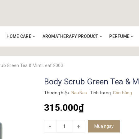
HOME CARE
AROMATHERAPY PRODUCT
PERFUME
rub Green Tea & Mint Leaf 200G
Body Scrub Green Tea & M
Thương hiệu:
NauNau
Tình trạng:
Còn hàng
315.000₫
-
+
Mua ngay