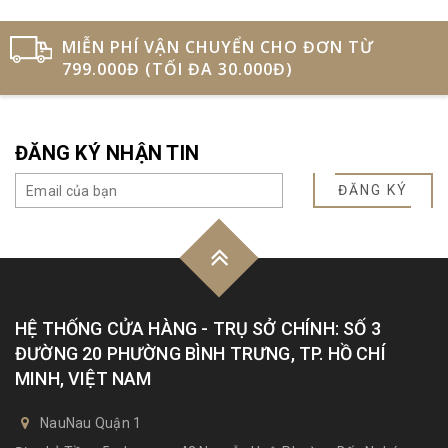
MIỄN PHÍ VẬN CHUYỂN CHO ĐƠN TỪ
799.000Đ (TỐI ĐA 30.000Đ)
ĐĂNG KÝ NHẬN TIN
ĐĂNG KÝ
HỆ THỐNG CỬA HÀNG - TRỤ SỞ CHÍNH: SỐ 3
ĐƯỜNG 20 PHƯỜNG BÌNH TRƯNG, TP. HỒ CHÍ
MINH, VIỆT NAM
NauNau Quận 1