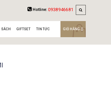
0938946681
Hotline:
SÁCH
GIFTSET
TIN TỨC
GIỎ HÀNG (
)
l