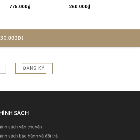
GIẢN - TEA TREE &
CENTELLA 30ML
& CENTE
775.000₫
260.000₫
260.
CENTELLA
30.000Đ)
ĐĂNG KÝ
HÍNH SÁCH
ính sách vận chuyển
ính sách bảo hành và đổi trả