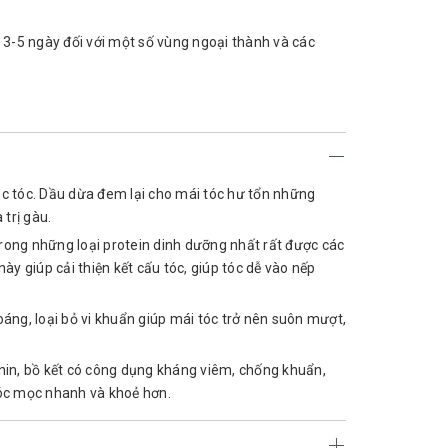
 3-5 ngày đối với một số vùng ngoại thành và các
c tóc. Dầu dừa đem lại cho mái tóc hư tổn những
trị gàu.
trong những loại protein dinh dưỡng nhất rất được các
y giúp cải thiện kết cấu tóc, giúp tóc dễ vào nếp
hoáng, loại bỏ vi khuẩn giúp mái tóc trở nên suôn mượt,
onin, bồ kết có công dụng kháng viêm, chống khuẩn,
 tóc mọc nhanh và khoẻ hơn.