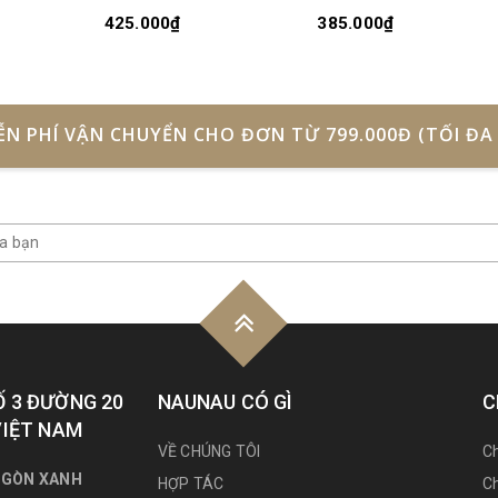
425.000₫
385.000₫
ỄN PHÍ VẬN CHUYỂN CHO ĐƠN TỪ 799.000Đ (TỐI ĐA 
Ố 3 ĐƯỜNG 20
NAUNAU CÓ GÌ
C
VIỆT NAM
VỀ CHÚNG TÔI
Ch
 GÒN XANH
HỢP TÁC
Ch