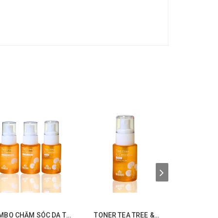
MBO CHĂM SÓC DA TỐI
TONER TEA TREE &
CLEANSING G