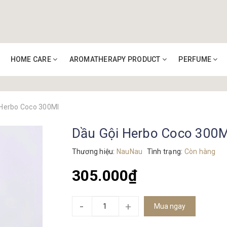
HOME CARE
AROMATHERAPY PRODUCT
PERFUME
 Herbo Coco 300Ml
Dầu Gội Herbo Coco 300M
Thương hiệu:
NauNau
Tình trạng:
Còn hàng
305.000₫
-
+
Mua ngay