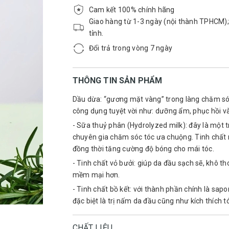
Cam kết 100% chính hãng
Giao hàng từ 1-3 ngày (nội thành TPHCM);
tỉnh.
Đổi trả trong vòng 7 ngày
THÔNG TIN SẢN PHẨM
Dầu dừa: “gương mặt vàng” trong làng chăm só
công dụng tuyệt vời như: dưỡng ẩm, phục hồi và 
- Sữa thuỷ phân (Hydrolyzed milk): đây là một 
chuyên gia chăm sóc tóc ưa chuộng. Tinh chất nà
đồng thời tăng cường độ bóng cho mái tóc.
- Tinh chất vỏ bưởi: giúp da đầu sạch sẽ, khô t
mềm mại hơn.
- Tinh chất bồ kết: với thành phần chính là sap
đặc biệt là trị nấm da đầu cũng như kích thích
CHẤT LIỆU