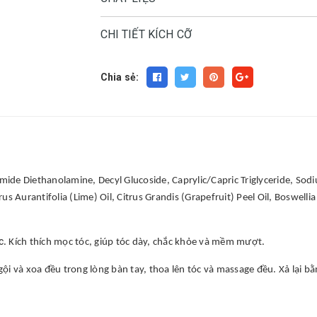
CHI TIẾT KÍCH CỠ
Chia sẻ:
de Diethanolamine, Decyl Glucoside, Caprylic/Capric Triglyceride, Sodi
us Aurantifolia (Lime) Oil, Citrus Grandis (Grapefruit) Peel Oil, Boswellia
c
. Kích thích mọc tóc, giúp tóc dày, chắc khỏe và mềm mượt.
i và xoa đều trong lòng bàn tay, thoa lên tóc và massage đều. Xả lại b