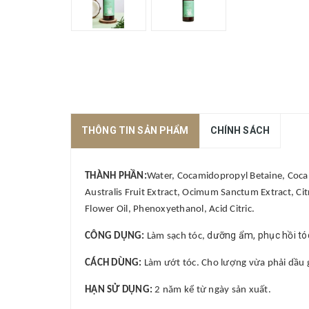
THÔNG TIN SẢN PHẨM
CHÍNH SÁCH
THÀNH PHẦN:
Water, Cocamidopropyl Betaine, Cocami
Australis Fruit Extract, Ocimum Sanctum Extract, Citr
Flower Oil, Phenoxyethanol, Acid Citric.
dưỡng ẩm, phục hồi tó
CÔNG DỤNG:
Làm sạch tóc,
CÁCH DÙNG:
Làm ướt tóc. Cho lượng vừa phải dầu gộ
HẠN SỬ DỤNG:
2 năm kể từ ngày sản xuất.