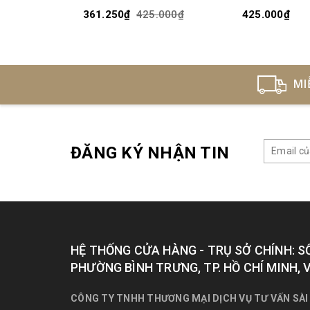
361.250₫
425.000₫
425.000₫
MI
ĐĂNG KÝ NHẬN TIN
HỆ THỐNG CỬA HÀNG - TRỤ SỞ CHÍNH: S
PHƯỜNG BÌNH TRƯNG, TP. HỒ CHÍ MINH, 
CÔNG TY TNHH THƯƠNG MẠI DỊCH VỤ TƯ VẤN SÀI